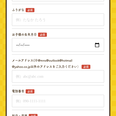
ふりがな
必須
お子様の生年月日
必須
メールアドレス(※@mns@outlook@hotmail
@yahoo.co.jp以外のアドレスをご入力ください）
必須
電話番号
必須
科目・楽器
必須