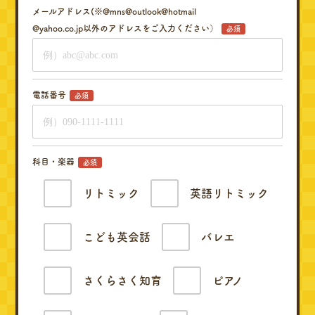
メールアドレス(※@mns@outlook@hotmail
@yahoo.co.jp以外のアドレスをご入力ください）
必須
電話番号
必須
科目・楽器
必須
リトミック
英語リトミック
こども英会話
バレエ
さくらさく知育
ピアノ