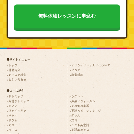
●サイトメニュー
トップ
オンラインレッスンについて
講師紹介
ブログ
レッスン料金
教室規約
お問い合わせ
●コース紹介
リトミック
ウクレレ
英語リトミック
声楽／ヴォーカル
ピアノ
その他の楽器
ヴァイオリン
英語ベビーマッサージ
バレエ
ダンス
ドラム
知育
ギター
こども英会話
ベース
英語deダンス