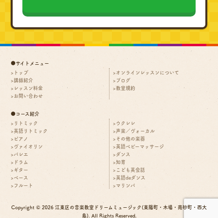
●サイトメニュー
トップ
オンラインレッスンについて
講師紹介
ブログ
レッスン料金
教室規約
お問い合わせ
●コース紹介
リトミック
ウクレレ
英語リトミック
声楽／ヴォーカル
ピアノ
その他の楽器
ヴァイオリン
英語ベビーマッサージ
バレエ
ダンス
ドラム
知育
ギター
こども英会話
ベース
英語deダンス
フルート
マリンバ
Copyright © 2026 江東区の音楽教室ドリームミュージック(東陽町・木場・南砂町・西大
島). All Rights Reserved.