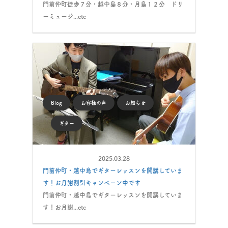
門前仲町徒歩７分・越中島８分・月島１２分 ドリ
ーミュージ...etc
Blog
お客様の声
お知らせ
ギター
2025.03.28
門前仲町・越中島でギターレッスンを開講していま
す！お月謝割引キャンペーン中です
門前仲町・越中島でギターレッスンを開講していま
す！お月謝...etc