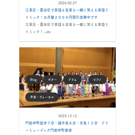
2026.02.27
江東区・墨田区で英語も音楽も一緒に習える英語リ
トミック！お月謝２０００円割引実施中です
江東区・墨田区で英語も音楽も一緒に習える英語リ
トミック！...etc
Blog
ギター
ドラム
ピアノ
声楽・ヴォーカル
2025.12.12
門前仲町徒歩７分・越中島８分・月島１２分 ドリ
ーミュージック門前仲町教室