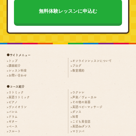
●サイトメニュー
トップ
オンラインレッスンについて
講師紹介
ブログ
レッスン料金
教室規約
お問い合わせ
●コース紹介
リトミック
ウクレレ
英語リトミック
声楽／ヴォーカル
ピアノ
その他の楽器
ヴァイオリン
英語ベビーマッサージ
バレエ
ダンス
ドラム
知育
ギター
こども英会話
ベース
英語deダンス
フルート
マリンバ