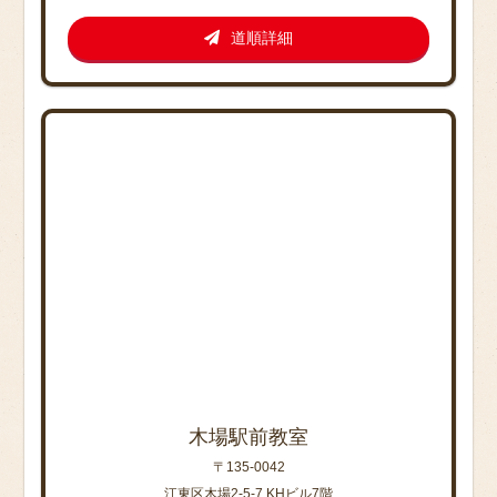
道順詳細
木場駅前教室
〒135-0042
江東区木場2-5-7 KHビル7階