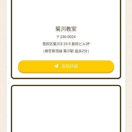
菊川教室
〒130-0024
墨田区菊川3-15-5 新田ビル3F
（都営新宿線 菊川駅 徒歩2分）
道順詳細