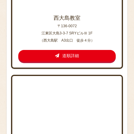
西大島教室
〒136-0072
江東区大島3-3-7 SRYビルⅢ 1F
（西大島駅 A3出口 徒歩４分）
道順詳細