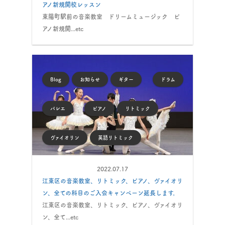
アノ新規開校レッスン
東陽町駅前の音楽教室 ドリームミュージック ピ
アノ新規開...etc
Blog
お知らせ
ギター
ドラム
バレエ
ピアノ
リトミック
ヴァイオリン
英語リトミック
2022.07.17
江東区の音楽教室、リトミック、ピアノ、ヴァイオリ
ン、全ての科目のご入会キャンペーン延長します。
江東区の音楽教室、リトミック、ピアノ、ヴァイオリ
ン、全て...etc