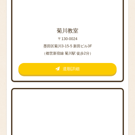
菊川教室
〒130-0024
墨田区菊川3-15-5 新田ビル3F
（都営新宿線 菊川駅 徒歩2分）
道順詳細