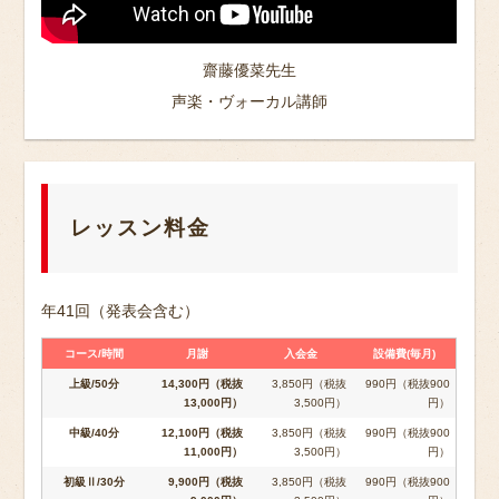
齋藤優菜先生
声楽・ヴォーカル講師
レッスン料金
年41回（発表会含む）
コース/時間
月謝
入会金
設備費(毎月)
上級/50分
14,300円（税抜
3,850円（税抜
990円（税抜900
13,000円）
3,500円）
円）
中級/40分
12,100円（税抜
3,850円（税抜
990円（税抜900
11,000円）
3,500円）
円）
初級Ⅱ/30分
9,900円（税抜
3,850円（税抜
990円（税抜900