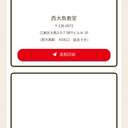
西大島教室
〒136-0072
江東区大島3-3-7 SRYビルⅢ 1F
（西大島駅 A3出口 徒歩４分）
道順詳細