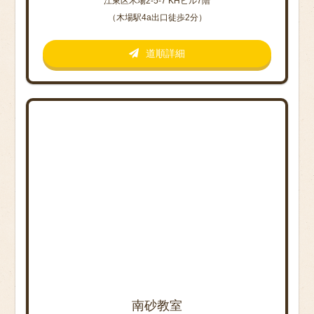
江東区木場2-5-7 KHビル7階
（木場駅4a出口徒歩2分）
道順詳細
南砂教室