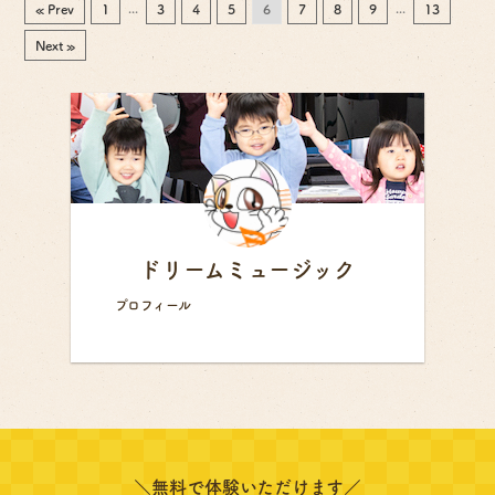
...
...
« Prev
1
3
4
5
6
7
8
9
13
Next »
ドリームミュージック
プロフィール
＼無料で体験いただけます／